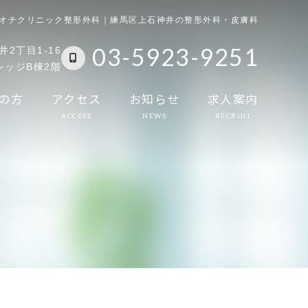
オチクリニック整形外科｜練馬区上石神井の整形外科・皮膚科
03-5923-9251
2丁目1-16
ッジB棟2階
の方
アクセス
お知らせ
求人案内
ACCESS
NEWS
RECRUIT