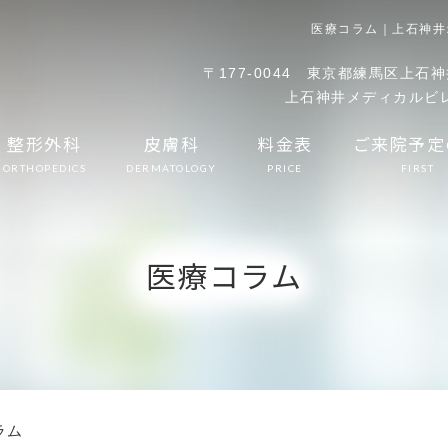
医療コラム｜上石神井
〒177-0044
東京都練馬区上石神井
上石神井メディカルビレ
整形外科
皮膚科
料金表
ご来院予定
ORTHOPEDICS
DERMATOLOGY
PRICE
FIRST
医療コラム
ラム