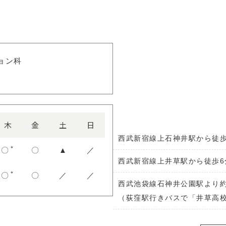
ョン科
木
金
土
日
西武新宿線上石神井駅から徒歩
＊
〇
〇
▲
／
西武新宿線上井草駅から徒歩6
＊
〇
〇
／
／
西武池袋線石神井公園駅より約
（荻窪駅行きバスで「井草高校