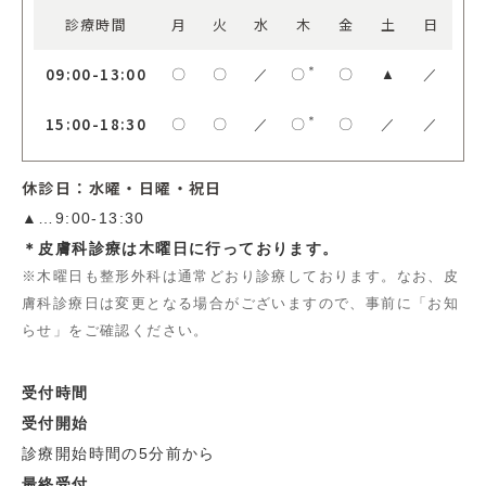
診療時間
月
火
水
木
金
土
日
09:00-13:00
＊
〇
〇
／
〇
〇
▲
／
15:00-18:30
＊
〇
〇
／
〇
〇
／
／
休診日：水曜・日曜・祝日
▲…9:00-13:30
＊皮膚科診療は木曜日に行っております。
※木曜日も整形外科は通常どおり診療しております。なお、皮
膚科診療日は変更となる場合がございますので、事前に「お知
らせ」をご確認ください。
受付時間
受付開始
診療開始時間の5分前から
最終受付