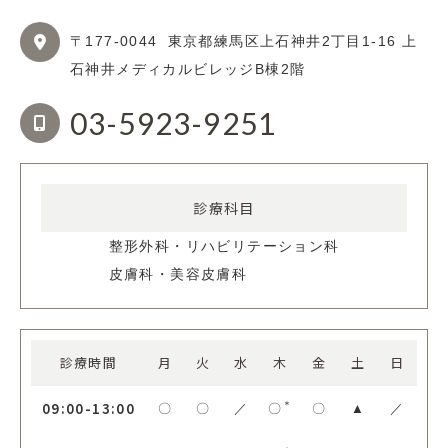
〒177-0044
東京都練馬区上石神井2丁目1-16
上
石神井メディカルビレッジB棟2階
03-5923-9251
診療科目
整形外科・リハビリテーション科
皮膚科・美容皮膚科
診療時間
月
火
水
木
金
土
日
09:00-13:00
＊
〇
〇
／
〇
〇
▲
／